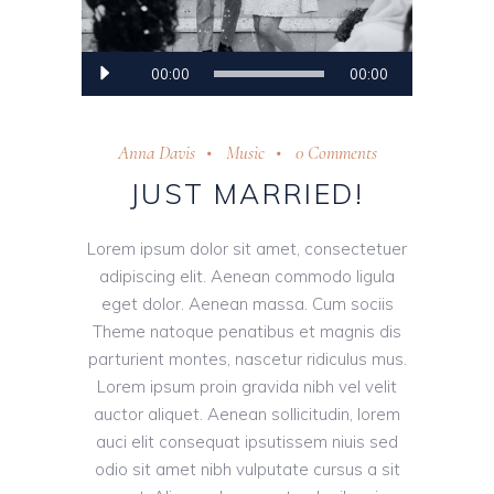
Audio
00:00
00:00
Player
Anna Davis
Music
0 Comments
JUST MARRIED!
Lorem ipsum dolor sit amet, consectetuer
adipiscing elit. Aenean commodo ligula
eget dolor. Aenean massa. Cum sociis
Theme natoque penatibus et magnis dis
parturient montes, nascetur ridiculus mus.
Lorem ipsum proin gravida nibh vel velit
auctor aliquet. Aenean sollicitudin, lorem
auci elit consequat ipsutissem niuis sed
odio sit amet nibh vulputate cursus a sit