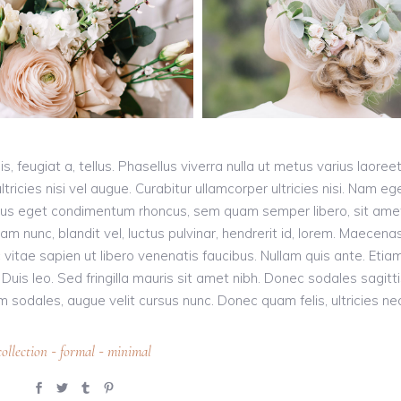
s, feugiat a, tellus. Phasellus viverra nulla ut metus varius laoreet
ricies nisi vel augue. Curabitur ullamcorper ultricies nisi. Nam eg
llus eget condimentum rhoncus, sem quam semper libero, sit ame
nunc, blandit vel, luctus pulvinar, hendrerit id, lorem. Maecena
vitae sapien ut libero venenatis faucibus. Nullam quis ante. Etia
 Duis leo. Sed fringilla mauris sit amet nibh. Donec sodales sagitt
odales, augue velit cursus nunc. Donec quam felis, ultricies nec
collection
formal
minimal
-
-