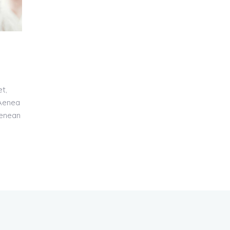
t,
 Aenea
Aenean