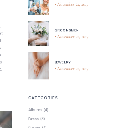
November 22, 2017
.
GROOMSMEN
et
November 22, 2017
t
s
m
is
JEWELRY
November 22, 2017
.
CATEGORIES
(4)
Albums
(3)
Dress
(4)