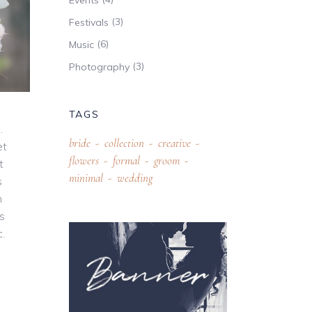
Events
(3)
Festivals
(6)
Music
(3)
Photography
TAGS
.
bride
collection
creative
et
flowers
formal
groom
t
minimal
wedding
s
m
is
.