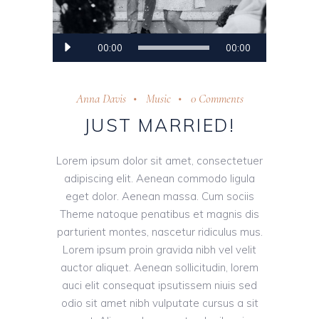
Audio
00:00
00:00
Player
Anna Davis
Music
0 Comments
JUST MARRIED!
Lorem ipsum dolor sit amet, consectetuer
adipiscing elit. Aenean commodo ligula
eget dolor. Aenean massa. Cum sociis
Theme natoque penatibus et magnis dis
parturient montes, nascetur ridiculus mus.
Lorem ipsum proin gravida nibh vel velit
auctor aliquet. Aenean sollicitudin, lorem
auci elit consequat ipsutissem niuis sed
odio sit amet nibh vulputate cursus a sit